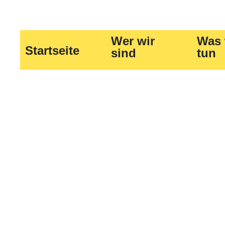
Wer wir
Was 
Startseite
sind
tun